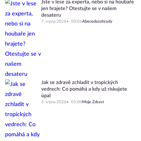
Jste v lese za experta, nebo si na houbaře
jen hrajete? Otestujte se v našem
desateru
7. srpna 2026
00:06
Abecedazahrady
Jak se zdravě zchladit v tropických
vedrech: Co pomáhá a kdy už riskujete
úpal
3. srpna 2026
05:00
Moje Zdraví