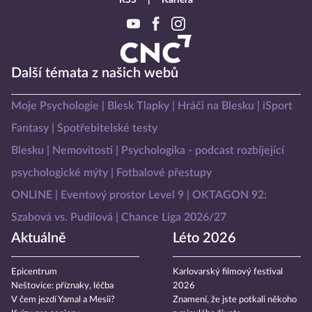
RSS
Kariéra
Další témata z našich webů
Moje Psychologie
Blesk Tlapky
Hráči na Blesku
iSport
Fantasy
Spotřebitelské testy
Blesku
Nemovitosti
Psychologika - podcast rozbíjející
psychologické mýty
Fotbalové přestupy
ONLINE
Eventový prostor Level 9
OKTAGON 92:
Szabová vs. Pudilová
Chance Liga 2026/27
Aktuálně
Léto 2026
Epicentrum
Karlovarský filmový festival
Neštovice: příznaky, léčba
2026
V čem jezdí Yamal a Mesii?
Znamení, že jste potkali někoho