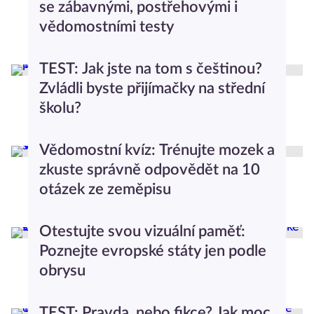
se zábavnými, postřehovými i
vědomostními testy
Testy a kvízy
TEST: Jak jste na tom s češtinou?
Zvládli byste přijímačky na střední
školu?
Testy a kvízy
1
Vědomostní kvíz: Trénujte mozek a
zkuste správně odpovědět na 10
otázek ze zeměpisu
Testy a kvízy
Otestujte svou vizuální paměť:
Poznejte evropské státy jen podle
obrysu
Testy a kvízy
TEST: Pravda, nebo fikce? Jak moc