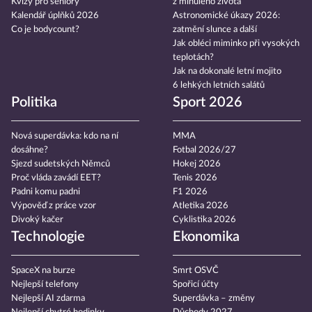
Kvízy pro seniory
z minulého života
Kalendář úplňků 2026
Astronomické úkazy 2026:
Co je bodycount?
zatmění slunce a další
Jak obléci miminko při vysokých
teplotách?
Jak na dokonalé letní mojito
6 lehkých letních salátů
Politika
Sport 2026
Nová superdávka: kdo na ní
MMA
dosáhne?
Fotbal 2026/27
Sjezd sudetských Němců
Hokej 2026
Proč vláda zavádí EET?
Tenis 2026
Padni komu padni
F1 2026
Výpověď z práce vzor
Atletika 2026
Divoký kačer
Cyklistika 2026
Technologie
Ekonomika
SpaceX na burze
Smrt OSVČ
Nejlepší telefony
Spořicí účty
Nejlepší AI zdarma
Superdávka – změny