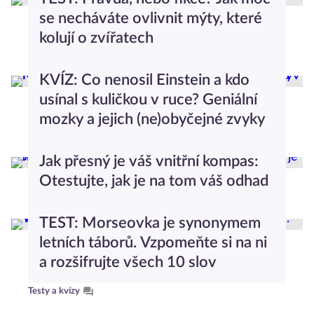
se necháváte ovlivnit mýty, které
kolují o zvířatech
Testy a kvízy
KVÍZ: Co nenosil Einstein a kdo
usínal s kuličkou v ruce? Geniální
mozky a jejich (ne)obyčejné zvyky
Testy a kvízy
Jak přesný je váš vnitřní kompas:
Otestujte, jak je na tom váš odhad
Testy a kvízy
TEST: Morseovka je synonymem
letních táborů. Vzpomeňte si na ni
a rozšifrujte všech 10 slov
Testy a kvízy