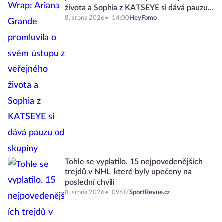
života a Sophia z KATSEYE si dává pauzu
od skupiny
8. srpna 2026
14:00
HeyFomo
Tohle se vyplatilo. 15 nejpovedenějších
trejdů v NHL, které byly upečeny na
poslední chvíli
8. srpna 2026
09:07
SportRevue.cz