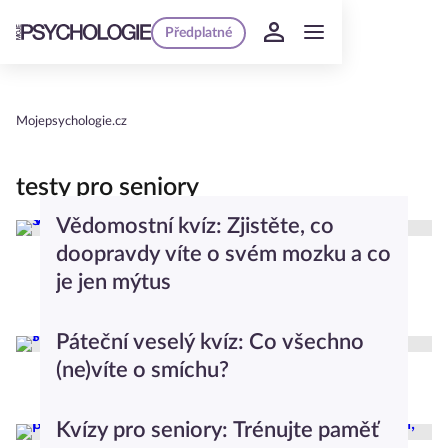
Předplatné
Mojepsychologie.cz
testy pro seniory
Vědomostní kvíz: Zjistěte, co
doopravdy víte o svém mozku a co
je jen mýtus
Testy a kvízy
Páteční veselý kvíz: Co všechno
(ne)víte o smíchu?
Testy a kvízy
Kvízy pro seniory: Trénujte paměť