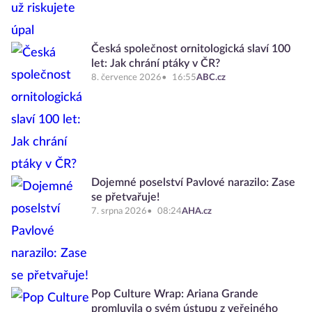
Česká společnost ornitologická slaví 100
let: Jak chrání ptáky v ČR?
8. července 2026
16:55
ABC.cz
Dojemné poselství Pavlové narazilo: Zase
se přetvařuje!
7. srpna 2026
08:24
AHA.cz
Pop Culture Wrap: Ariana Grande
promluvila o svém ústupu z veřejného