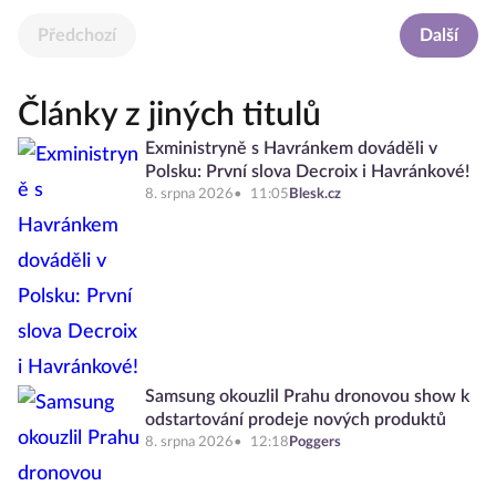
Předchozí
Další
Články z jiných titulů
Exministryně s Havránkem dováděli v
Polsku: První slova Decroix i Havránkové!
8. srpna 2026
11:05
Blesk.cz
Samsung okouzlil Prahu dronovou show k
odstartování prodeje nových produktů
8. srpna 2026
12:18
Poggers