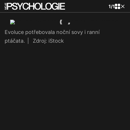
1
/
1
Evoluce potřebovala noční sovy i ranní
ptáčata.
|
Zdroj: iStock