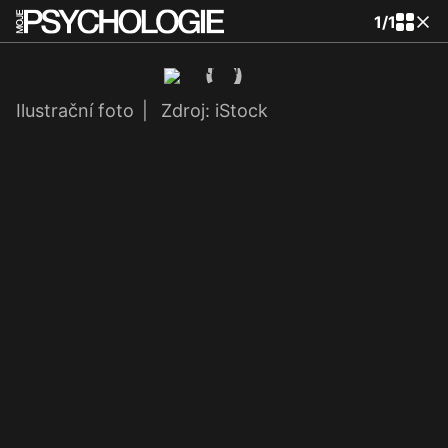
1
/
1
Ilustrační foto
|
Zdroj: iStock