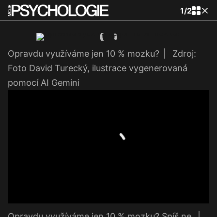
1
/
2
Opravdu využíváme jen 10 % mozku?
|
Zdroj:
Foto David Turecký, ilustrace vygenerovaná
pomocí AI Gemini
Opravdu využíváme jen 10 % mozku? Spíš ne.
|