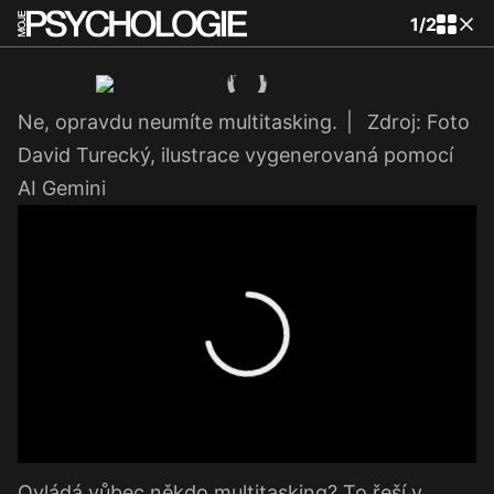
1
/
2
Ne, opravdu neumíte multitasking.
|
Zdroj: Foto
David Turecký, ilustrace vygenerovaná pomocí
AI Gemini
Ovládá vůbec někdo multitasking? To řeší v