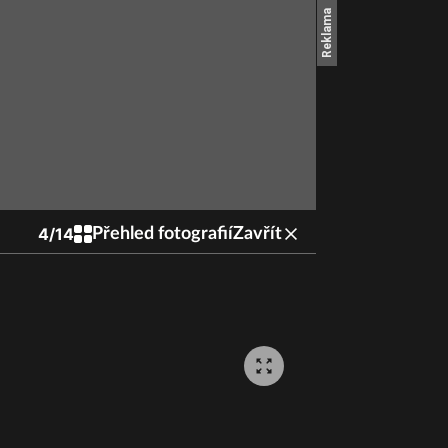
4
/
14
Přehled fotografií
Zavřít