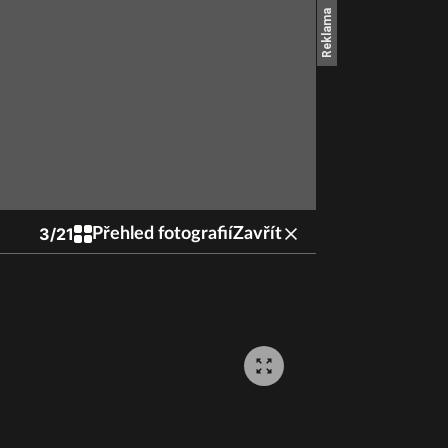
3
/
21
Přehled fotografií
Zavřít