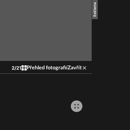
2
/
21
Přehled fotografií
Zavřít