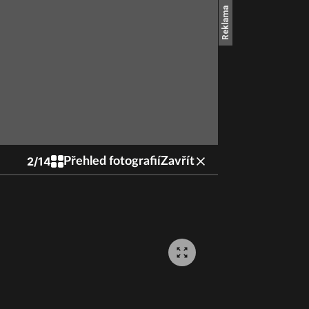
2
/
14
Přehled fotografií
Zavřít