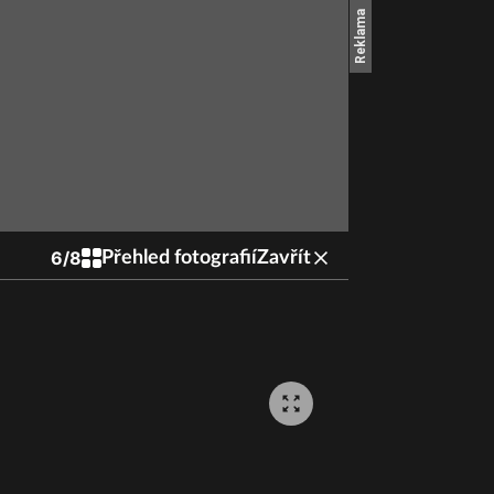
6
/
8
Přehled fotografií
Zavřít