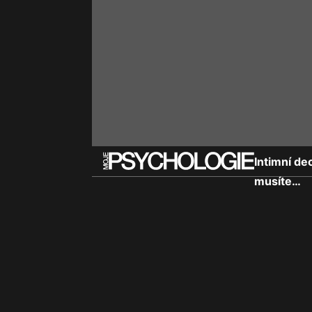
Intimní de
musíte…