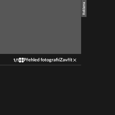
1
/
1
Přehled fotografií
Zavřít