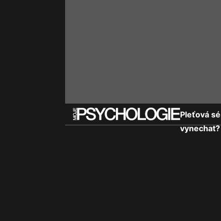
Pleťová sé
vynechat?