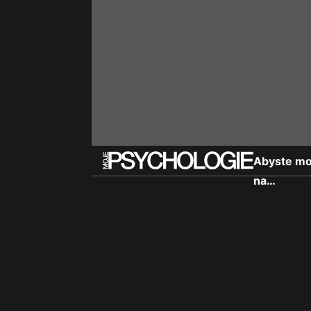
Abyste moh
na…