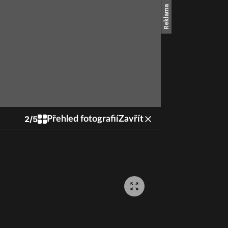
2
/
5
Přehled fotografií
Zavřít