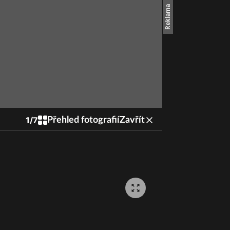
1
/
7
Přehled fotografií
Zavřít