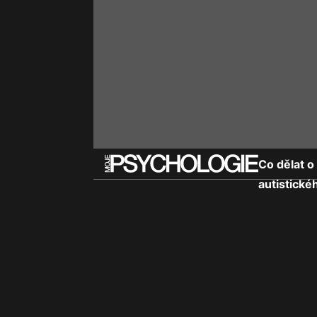
Co dělat 
autistick