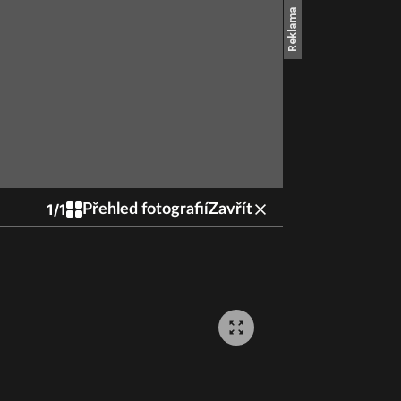
1
/
1
Přehled fotografií
Zavřít