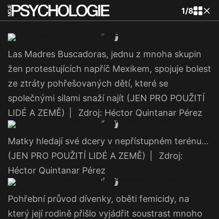
1
/
8
Las Madres Buscadoras, jednu z mnoha skupin
žen protestujících napříč Mexikem, spojuje bolest
ze ztráty pohřešovaných dětí, které se
společnými silami snaží najít (JEN PRO POUŽITÍ
LIDÉ A ZEMĚ)
|
Zdroj: Héctor Quintanar Pérez
Matky hledají své dcery v nepřístupném terénu...
(JEN PRO POUŽITÍ LIDÉ A ZEMĚ)
|
Zdroj:
Héctor Quintanar Pérez
Pohřební průvod dívenky, oběti femicidy, na
který její rodině přišlo vyjádřit soustrast mnoho