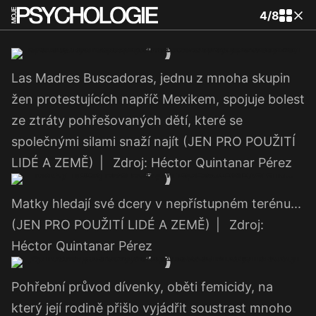
4
/
8
Las Madres Buscadoras, jednu z mnoha skupin
žen protestujících napříč Mexikem, spojuje bolest
ze ztráty pohřešovaných dětí, které se
společnými silami snaží najít (JEN PRO POUŽITÍ
LIDÉ A ZEMĚ)
|
Zdroj: Héctor Quintanar Pérez
Matky hledají své dcery v nepřístupném terénu...
(JEN PRO POUŽITÍ LIDÉ A ZEMĚ)
|
Zdroj:
Héctor Quintanar Pérez
Pohřební průvod dívenky, oběti femicidy, na
který její rodině přišlo vyjádřit soustrast mnoho