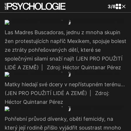
3
/
8
Las Madres Buscadoras, jednu z mnoha skupin
žen protestujících napříč Mexikem, spojuje bolest
ze ztráty pohřešovaných dětí, které se
společnými silami snaží najít (JEN PRO POUŽITÍ
LIDÉ A ZEMĚ)
|
Zdroj: Héctor Quintanar Pérez
Matky hledají své dcery v nepřístupném terénu...
(JEN PRO POUŽITÍ LIDÉ A ZEMĚ)
|
Zdroj:
Héctor Quintanar Pérez
Pohřební průvod dívenky, oběti femicidy, na
který její rodině přišlo vyjádřit soustrast mnoho