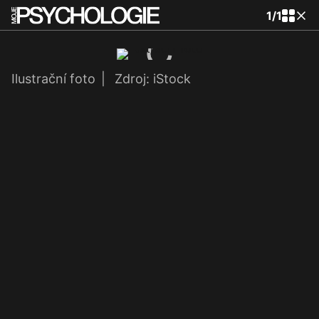
1
/
1
Ilustrační foto
|
Zdroj: iStock