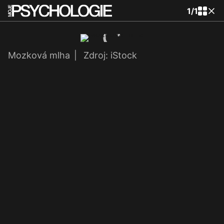
1
/
1
Mozková mlha
|
Zdroj: iStock