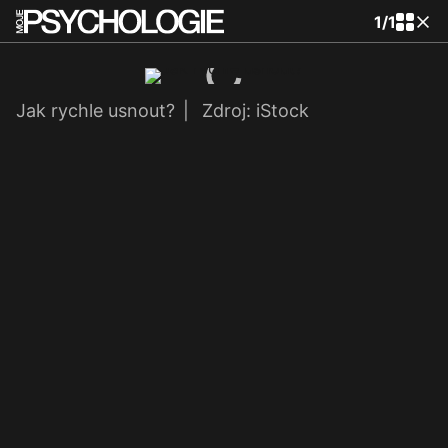
1
/
1
Jak rychle usnout?
|
Zdroj: iStock