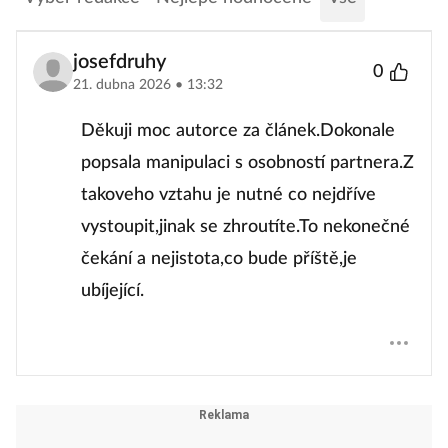
josefdruhy
0
21. dubna 2026 • 13:32
Děkuji moc autorce za článek.Dokonale
popsala manipulaci s osobností partnera.Z
takoveho vztahu je nutné co nejdříve
vystoupit,jinak se zhroutíte.To nekonečné
čekání a nejistota,co bude příště,je
ubíjející.