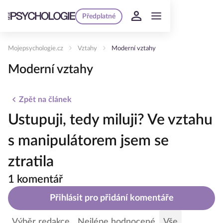
Předplatné
Mojepsychologie.cz
Vztahy
Moderní vztahy
Moderní vztahy
Zpět na článek
Ustupuji, tedy miluji? Ve vztahu
s manipulátorem jsem se
ztratila
1 komentář
Přihlásit pro přidání komentáře
Výběr redakce
Nejlépe hodnocené
Vše