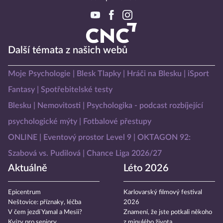
Další témata z našich webů
Moje Psychologie
Blesk Tlapky
Hráči na Blesku
iSport
Fantasy
Spotřebitelské testy
Blesku
Nemovitosti
Psychologika - podcast rozbíjející
psychologické mýty
Fotbalové přestupy
ONLINE
Eventový prostor Level 9
OKTAGON 92:
Szabová vs. Pudilová
Chance Liga 2026/27
Aktuálně
Léto 2026
Epicentrum
Karlovarský filmový festival
Neštovice: příznaky, léčba
2026
V čem jezdí Yamal a Mesii?
Znamení, že jste potkali někoho
Kvízy pro seniory
z minulého života