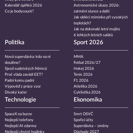
Kalendář úplňků 2026
Astronomické úkazy 2026:
Co je bodycount?
zatmění slunce a další
Jak obléci miminko při vysokých
teplotách?
Jak na dokonalé letní mojito
6 lehkých letních salátů
Politika
Sport 2026
Nová superdávka: kdo na ní
MMA
dosáhne?
Fotbal 2026/27
Sjezd sudetských Němců
Hokej 2026
Proč vláda zavádí EET?
Tenis 2026
Padni komu padni
F1 2026
Výpověď z práce vzor
Atletika 2026
Divoký kačer
Cyklistika 2026
Technologie
Ekonomika
SpaceX na burze
Smrt OSVČ
Nejlepší telefony
Spořicí účty
Nejlepší AI zdarma
Superdávka – změny
Nejlepší chytré hodinky
Důchody 2027