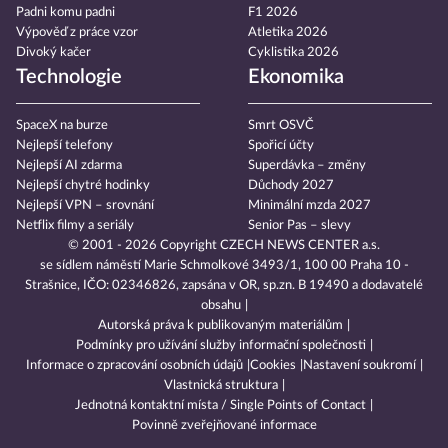
Padni komu padni
F1 2026
Výpověď z práce vzor
Atletika 2026
Divoký kačer
Cyklistika 2026
Technologie
Ekonomika
SpaceX na burze
Smrt OSVČ
Nejlepší telefony
Spořicí účty
Nejlepší AI zdarma
Superdávka – změny
Nejlepší chytré hodinky
Důchody 2027
Nejlepší VPN – srovnání
Minimální mzda 2027
Netflix filmy a seriály
Senior Pas – slevy
© 2001 - 2026 Copyright
CZECH NEWS CENTER a.s.
se sídlem náměstí Marie Schmolkové 3493/1, 100 00 Praha 10 -
Strašnice, IČO: 02346826, zapsána v OR, sp.zn. B 19490 a dodavatelé
obsahu
Autorská práva k publikovaným materiálům
Podmínky pro užívání služby informační společnosti
Informace o zpracování osobních údajů
Cookies
Nastavení soukromí
Vlastnická struktura
Jednotná kontaktní místa / Single Points of Contact
Povinně zveřejňované informace