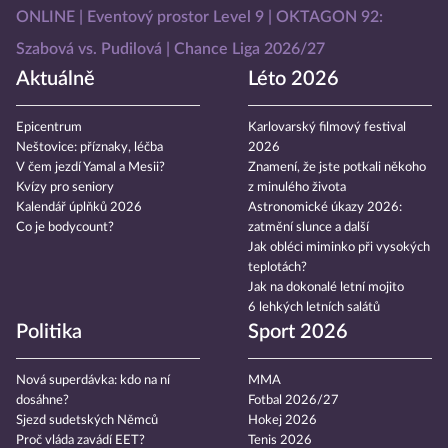
ONLINE
Eventový prostor Level 9
OKTAGON 92:
Szabová vs. Pudilová
Chance Liga 2026/27
Aktuálně
Léto 2026
Epicentrum
Karlovarský filmový festival
Neštovice: příznaky, léčba
2026
V čem jezdí Yamal a Mesii?
Znamení, že jste potkali někoho
Kvízy pro seniory
z minulého života
Kalendář úplňků 2026
Astronomické úkazy 2026:
Co je bodycount?
zatmění slunce a další
Jak obléci miminko při vysokých
teplotách?
Jak na dokonalé letní mojito
6 lehkých letních salátů
Politika
Sport 2026
Nová superdávka: kdo na ní
MMA
dosáhne?
Fotbal 2026/27
Sjezd sudetských Němců
Hokej 2026
Proč vláda zavádí EET?
Tenis 2026